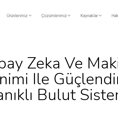
Ürünlerimiz
Çözümlerimiz
Kaynaklar
Hak
pay Zeka Ve Mak
imi Ile Güçlendi
nıklı Bulut Siste