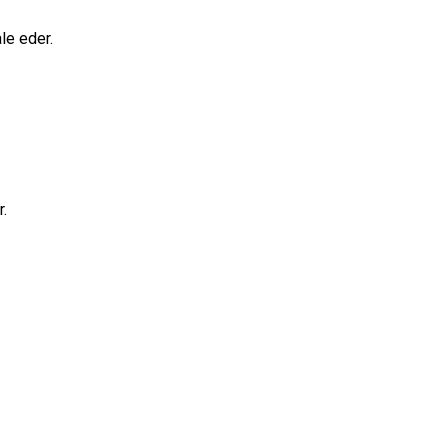
ale eder.
r.