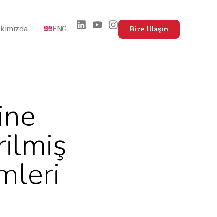
kımızda
ENG
Bize Ulaşın
ine
rilmiş
mleri