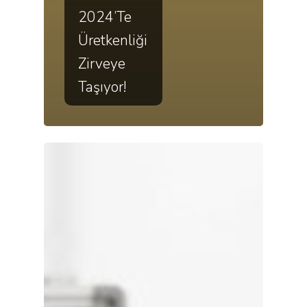
2024’te
Üretkenliği
Zirveye
Taşıyor!