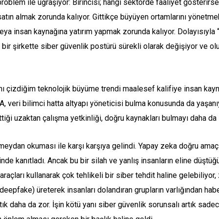
roblem ile uğraşıyor: Birincisi; hangi sektörde faaliyet gösterirse 
tın almak zorunda kalıyor. Gittikçe büyüyen ortamlarını yönetmek,
veya insan kaynağına yatırım yapmak zorunda kalıyor. Dolayısıyla 
; bir şirkette siber güvenlik postürü sürekli olarak değişiyor ve o
ını çizdiğim teknolojik büyüme trendi maalesef kalifiye insan kay
, veri bilimci hatta altyapı yöneticisi bulma konusunda da yaşan
iği uzaktan çalışma yetkinliği, doğru kaynakları bulmayı daha da 
eydan okuması ile karşı karşıya gelindi. Yapay zeka doğru amaçlar
inde kanıtladı. Ancak bu bir silah ve yanlış insanların eline düştü
raçları kullanarak çok tehlikeli bir siber tehdit haline gelebiliyor,
pfake) üreterek insanları dolandıran grupların varlığından haber
tık daha da zor. İşin kötü yanı siber güvenlik sorunsalı artık sade