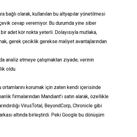
 bağlı olarak, kullanılan bu altyapılar yönetilmesi
e çevik cevap veremiyor. Bu durumda yine siber
ir adet kör nokta yeterli. Dolayısıyla mutlaka,
nak, gerek çeciklik gerekse maliyet avantajlarından
rada analiz etmeye çalışmaktan ziyade, verinin
elik oldu.
u ortamlarını korumak için zaten kendi içerisinde
nlık firmalarından Mandiant’ı satın alarak, özellikle
ındırdığı VirusTotal, BeyondCorp, Chronicle gibi
arkası altında birleştirdi. Peki Google bu dönüşüm