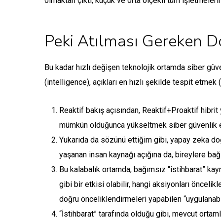
olmaktan çıktı, küçük ve orta ölçekli tüm işletmeleri
Peki Atılması Gereken 
Bu kadar hızlı değişen teknolojik ortamda siber gü
(intelligence), açıkları en hızlı şekilde tespit etmek
Reaktif bakış açısından, Reaktif+Proaktif hibr
mümkün olduğunca yükseltmek siber güvenlik ek
Yukarıda da sözünü ettiğim gibi, yapay zeka doğr
yaşanan insan kaynağı açığına da, bireylere bağı
Bu kalabalık ortamda, bağımsız “istihbarat” kayna
gibi bir etkisi olabilir, hangi aksiyonları önce
doğru önceliklendirmeleri yapabilen “uygulanabi
“İstihbarat” tarafında olduğu gibi, mevcut ortam