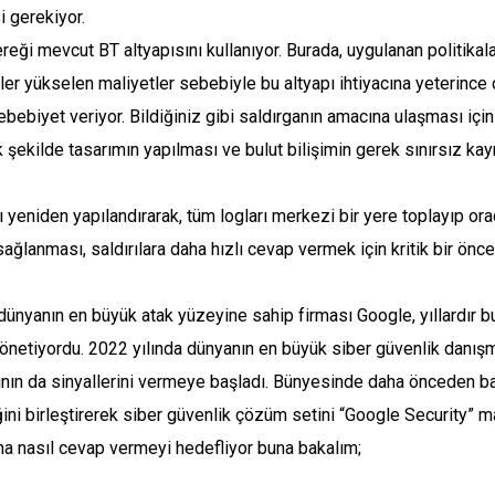
i gerekiyor.
ği mevcut BT altyapısını kullanıyor. Burada, uygulanan politikalara
etler yükselen maliyetler sebebiyle bu altyapı ihtiyacına yeterinc
ebiyet veriyor. Bildiğiniz gibi saldırganın amacına ulaşması için b
 şekilde tasarımın yapılması ve bulut bilişimin gerek sınırsız kay
ı yeniden yapılandırarak, tüm logları merkezi bir yere toplayıp o
sağlanması, saldırılara daha hızlı cevap vermek için kritik bir önc
dünyanın en büyük atak yüzeyine sahip firması Google, yıllardır b
yönetiyordu. 2022 yılında dünyanın en büyük siber güvenlik danışma
nın da sinyallerini vermeye başladı. Bünyesinde daha önceden bar
ğini birleştirerek siber güvenlik çözüm setini “Google Security” m
a nasıl cevap vermeyi hedefliyor buna bakalım;