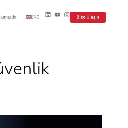
kımızda
ENG
Bize Ulaşın
üvenlik