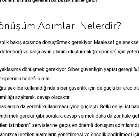
n önlem alması gereken bir başlık haline geldi.
Dönüşüm Adımları Nelerdir?
venlik bakış açısında dönüştürmek gerekiyor. Maalesef gelenekse
 (detection) ve karşı oyun planını oluşturmak (response) için yeter
it yaklaşıma dönüşmek gerekiyor. Siber güvenliğin yapısı gereği 
iplerinin hedefi olmalı.
u şekilde kullanıldığında siber güvenlik için de güçlü bir araç ol
mlılığı azaltarak, cevap olacaktır.
klarının da verimli kullanılması iyice güçleşti. Belki en iyi istih
liklendirmek gerekir gibi sorulara cevap vermek daha da zor hale ge
len istihbarat” servislerine geçiş en önemli dönüşüm adımlarından
larınızda üretilen alarmların yönetilmesi ve önceliklendirilmesi 