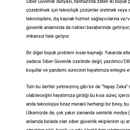
Siber Güvenlik dünyası, halihazırda zaten iki büyük p
çözebilmek için teknolojik çözümler üretmek veya sa
teknolojilere, dış kaynak hizmet sağlayıcılarına ve/
güvenlik anlamında da riskleri beraberinde getiriyor
imkansız hale geliyor.
Bir diğer büyük problem insan kaynağı. Yukarıda alt
sadece Siber Güvenlik özelinde değil, yazılımcı/DBA
koşullar ve pandemi sürecinin hayatımıza entegre ett
Tüm bu dertler yetmezmiş gibi bir de “Yapay Zeka” m
olabileceğini hayatımıza girdiği bu kısa süreç içeris
anda teknolojiye biraz meraklı herhangi bir birey, bu a
Ülkemizde de, çok yakın zamanda sentetik medya (dee
anlamda belada olan siber güvenlik ekiplerinin işi ar