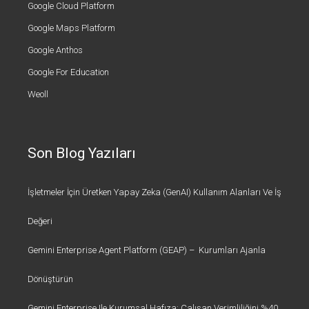
Google Cloud Platform
Google Maps Platform
Google Anthos
Google For Education
Weoll
Son Blog Yazıları
İşletmeler İçin Üretken Yapay Zeka (GenAI) Kullanım Alanları Ve İş
Değeri
Gemini Enterprise Agent Platform (GEAP) – Kurumları Ajanla
Dönüştürün
Gemini Enterprise Ile Kurumsal Hafıza: Çalışan Verimliliğini %40