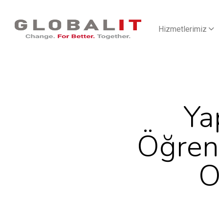
Hizmetlerimiz
Ya
Öğrenm
O