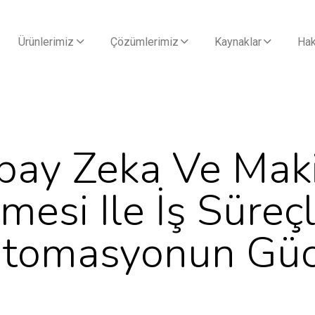
Ürünlerimiz
Çözümlerimiz
Kaynaklar
Hak
pay Zeka Ve Mak
esi Ile İş Süreç
tomasyonun Gü