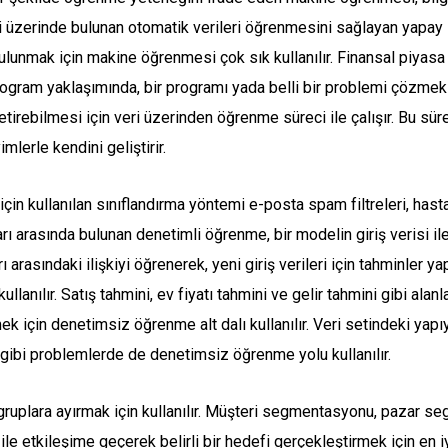
 üzerinde bulunan otomatik verileri öğrenmesini sağlayan yapay zek
lunmak için makine öğrenmesi çok sık kullanılır. Finansal piyasa 
ogram yaklaşımında, bir programı yada belli bir problemi çözmek iç
getirebilmesi için veri üzerinden öğrenme süreci ile çalışır. Bu sü
mlerle kendini geliştirir.
k için kullanılan sınıflandırma yöntemi e-posta spam filtreleri, hast
rı arasında bulunan denetimli öğrenme, bir modelin giriş verisi ile
ı arasındaki ilişkiyi öğrenerek, yeni giriş verileri için tahminler yap
llanılır. Satış tahmini, ev fiyatı tahmini ve gelir tahmini gibi alanl
tmek için denetimsiz öğrenme alt dalı kullanılır. Veri setindeki yap
gibi problemlerde de denetimsiz öğrenme yolu kullanılır.
gruplara ayırmak için kullanılır. Müşteri segmentasyonu, pazar se
i ile etkileşime geçerek belirli bir hedefi gerçekleştirmek için e