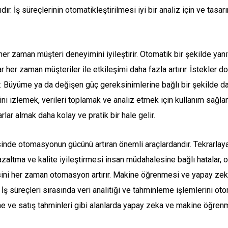
ır. İş süreçlerinin otomatikleştirilmesi iyi bir analiz için ve tasa
 zaman müşteri deneyimini iyileştirir. Otomatik bir şekilde yanıt
r her zaman müşteriler ile etkileşimi daha fazla artırır. İstekler do
ktir. Büyüme ya da değişen güç gereksinimlerine bağlı bir şekilde
rini izlemek, verileri toplamak ve analiz etmek için kullanım sağl
rlar almak daha kolay ve pratik bir hale gelir.
inde otomasyonun gücünü artıran önemli araçlardandır. Tekrarlayan
ltma ve kalite iyileştirmesi insan müdahalesine bağlı hatalar, ot
esini her zaman otomasyon artırır. Makine öğrenmesi ve yapay zeka,
İş süreçleri sırasında veri analitiği ve tahminleme işlemlerini o
e ve satış tahminleri gibi alanlarda yapay zeka ve makine öğrenm