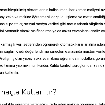
omatikleştirilmiş sistemlerinin kullanılması her zaman maliyeti aza
pay zeka ve makine öğrenmesi, doğal dil işleme ve metin analitiği 
man e-postalar, sosyal medya verileri gibi metin tabanlı bilgilerin
ini otomatik olarak sınıflandırma ya da anket cevaplarını analiz etm
karmaşık veri setlerinden öğrenerek otomatik kararlar alma işlem
 sağlar. Kredi değerlendirme süreçleri esnasında müşteri verilerin
ir. Gelişmiş olan yapay zeka ve makine öğrenmesi modelleri, görü
ve tanıma yapmak mümkündür. Kalite kontrol süreçleri esnasında ür
ı kullanılır.
açla Kullanılır?
r şekilde öğrenme yeteneğini ifade eden makine öğrenmesi, bilgisa