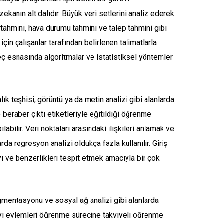
anın alt dalıdır. Büyük veri setlerini analiz ederek
tahmini, hava durumu tahmini ve talep tahmini gibi
in çalışanlar tarafından belirlenen talimatlarla
reç esnasında algoritmalar ve istatistiksel yöntemler
alık teşhisi, görüntü ya da metin analizi gibi alanlarda
 beraber çıktı etiketleriyle eğitildiği öğrenme
ılabilir. Veri noktaları arasındaki ilişkileri anlamak ve
arda regresyon analizi oldukça fazla kullanılır. Giriş
ıyı ve benzerlikleri tespit etmek amacıyla bir çok
gmentasyonu ve sosyal ağ analizi gibi alanlarda
n iyi eylemleri öğrenme sürecine takviyeli öğrenme