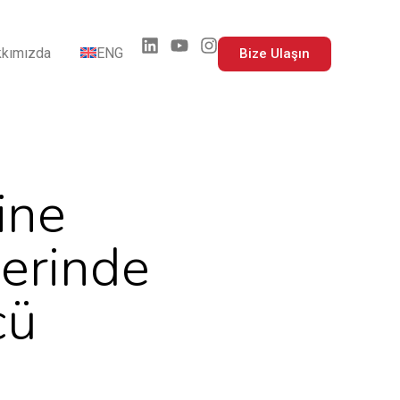
kımızda
ENG
Bize Ulaşın
ine
lerinde
cü