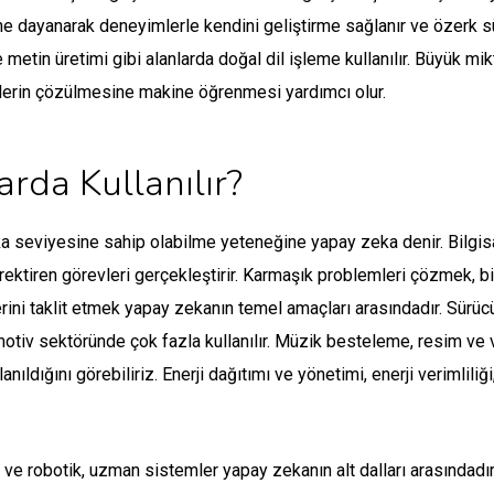
ine dayanarak deneyimlerle kendini geliştirme sağlanır ve özerk sür
ve metin üretimi gibi alanlarda doğal dil işleme kullanılır. Büyük 
erin çözülmesine makine öğrenmesi yardımcı olur.
rda Kullanılır?
ka seviyesine sahip olabilme yeteneğine yapay zeka denir. Bilgisa
ren görevleri gerçekleştirir. Karmaşık problemleri çözmek, bilg
rini taklit etmek yapay zekanın temel amaçları arasındadır. Sürü
motiv sektöründe çok fazla kullanılır. Müzik besteleme, resim ve 
nıldığını görebiliriz. Enerji dağıtımı ve yönetimi, enerji verimlili
ve robotik, uzman sistemler yapay zekanın alt dalları arasındadır