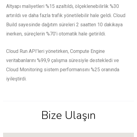
Altyapı maliyetleri %15
azaltıldı,
ölçeklenebilirlik
%30
artırıldı ve daha fazla trafik yönetilebilir hale geldi.
Cloud
Build
sayesinde dağıtım süreleri 2 saatten
10 dakikaya
inerken, süreçlerin
%70’
i otomatik hale getirildi.
Cloud Run API’leri yönetirken,
Compute Engine
veritabanlarını
%99,9
çalışma süresiyle destekledi ve
Cloud Monitoring
sistem performansını
%25
oranında
iyileştirdi.
Bize
Ulaşın