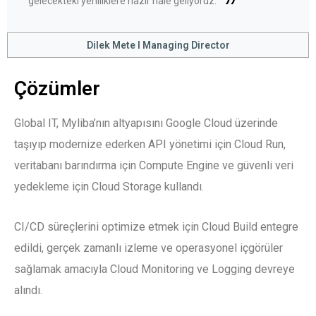
gelecekteki yeniliklere hazır hale geliyoruz.
Dilek Mete l Managing Director
Çözümler
Global IT, Myliba’nın altyapısını Google Cloud üzerinde
taşıyıp modernize ederken API yönetimi için
Cloud Run
,
veritabanı barındırma için
Compute Engine
ve güvenli veri
yedekleme için
Cloud Storage
kullandı.
CI/CD süreçlerini optimize etmek için
Cloud Build
entegre
edildi, gerçek zamanlı izleme ve operasyonel içgörüler
sağlamak amacıyla
Cloud Monitoring
ve
Logging
devreye
alındı.