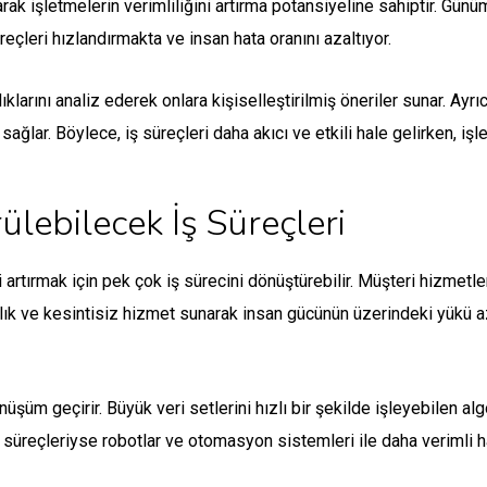
ak işletmelerin verimliliğini artırma potansiyeline sahiptir. Gü
eçleri hızlandırmakta ve insan hata oranını azaltıyor.
ıklarını analiz ederek onlara kişiselleştirilmiş öneriler sunar. A
ağlar. Böylece, iş süreçleri daha akıcı ve etkili hale gelirken, işlet
lebilecek İş Süreçleri
 artırmak için pek çok iş sürecini dönüştürebilir. Müşteri hizmetle
lık ve kesintisiz hizmet sunarak insan gücünün üzerindeki yükü aza
nüşüm geçirir. Büyük veri setlerini hızlı bir şekilde işleyebilen al
süreçleriyse robotlar ve otomasyon sistemleri ile daha verimli hale 