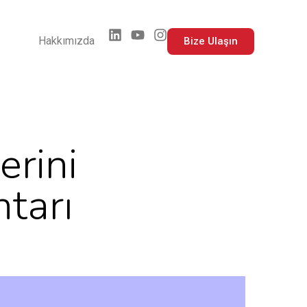
Hakkımızda
Bize Ulaşın
erini
tarı