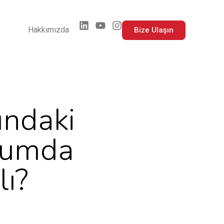
Hakkımızda
Bize Ulaşın
ndaki
rumda
lı?