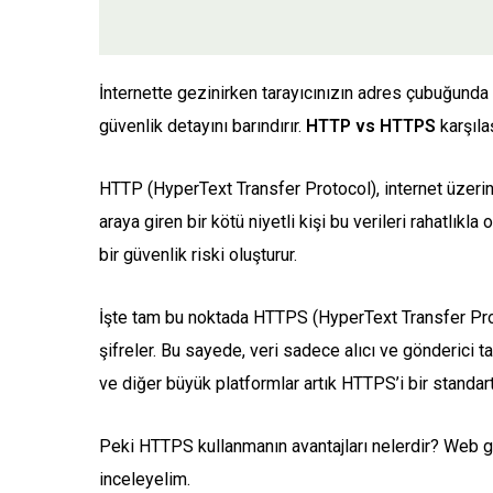
İnternette gezinirken tarayıcınızın adres çubuğunda b
güvenlik detayını barındırır.
HTTP vs HTTPS
karşılaş
HTTP (HyperText Transfer Protocol), internet üzerind
araya giren bir kötü niyetli kişi bu verileri rahatlıkla
bir güvenlik riski oluşturur.
İşte tam bu noktada HTTPS (HyperText Transfer Prot
şifreler. Bu sayede, veri sadece alıcı ve gönderici t
ve diğer büyük platformlar artık HTTPS’i bir standar
Peki HTTPS kullanmanın avantajları nelerdir? Web güv
inceleyelim.