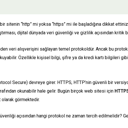
ir sitenin “http” mi yoksa “https” mi ile başladığına dikkat ettini
tırması, dijital dünyada veri güvenliği ve gizlilik açısından kritik bi
en veri alışverişini sağlayan temel protokoldür. Ancak bu protokol
 okuyabilir. Özellikle kişisel bilgi, şifre ya da kredi kartı bilgiler
ocol Secure) devreye girer. HTTPS, HTTP’nin güvenli bir versiyon
arafından okunabilir hale gelir. Bugün birçok web sitesi için
HTTPS
t olarak görmektedir.
enliği açısından hangi protokol ne zaman tercih edilmelidir? Geli