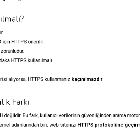
ılmalı?
r.
O için HTTPS önerilir.
zorunludur.
tlaka HTTPS kullanılmalı.
verisi alıyorsa, HTTPS kullanmanız
kaçınılmazdır
.
lik Farkı
 değildir. Bu fark, kullanıcı verilerinin güvenliğinden arama motoru
emel adımlarından biri, web sitenizi
HTTPS protokolüne geçirm