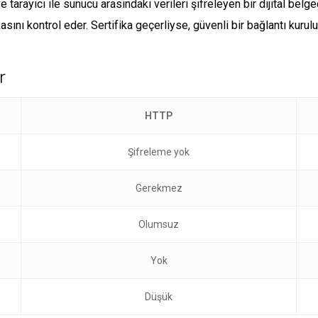
 tarayıcı ile sunucu arasındaki verileri şifreleyen bir dijital belg
sını kontrol eder. Sertifika geçerliyse, güvenli bir bağlantı kurulu
r
HTTP
Şifreleme yok
Gerekmez
Olumsuz
Yok
Düşük