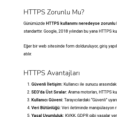
HTTPS Zorunlu Mu?
Günümüzde
HTTPS kullanımı neredeyse zorunlu
standarttır. Google, 2018 yılından bu yana HTTPS ku
Eğer bir web sitesinde form dolduruluyor, giriş yapı
atılır.
HTTPS Avantajları
Güvenli İletişim:
Kullanıcı ile sunucu arasındaki 
SEO’da Üst Sıralar:
Arama motorları, HTTPS kull
Kullanıcı Güveni:
Tarayıcılardaki “Güvenli” uyarısı
Veri Bütünlüğü:
Veri iletiminde manipülasyon ris
Yasal Uyumluluk:
KVKK, GDPR gibi yasalar veri 