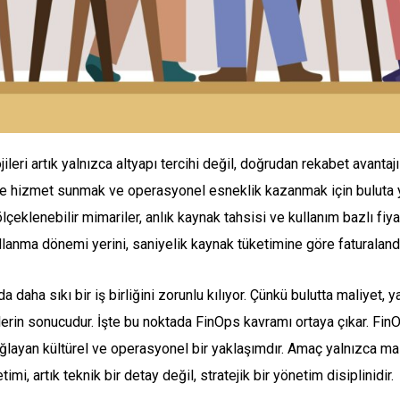
leri artık yalnızca altyapı tercihi değil, doğrudan rekabet avantajı 
ekte hizmet sunmak ve operasyonel esneklik kazanmak için buluta 
 ölçeklenebilir mimariler, anlık kaynak tahsisi ve kullanım bazlı f
kullanma dönemi yerini, saniyelik kaynak tüketimine göre faturaland
da daha sıkı bir iş birliğini zorunlu kılıyor. Çünkü bulutta maliyet,
hlerin sonucudur. İşte bu noktada FinOps kavramı ortaya çıkar. Fin
sağlayan kültürel ve operasyonel bir yaklaşımdır. Amaç yalnızca m
i, artık teknik bir detay değil, stratejik bir yönetim disiplinidir.