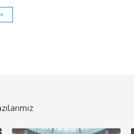
re
zılarımız