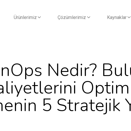
Ürünlerimiz
Çözümlerimiz
Kaynaklar
inOps Nedir? Bul
liyetlerini Optim
enin 5 Stratejik 