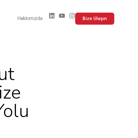
Hakkımızda
Bize Ulaşın
ut
ize
Yolu