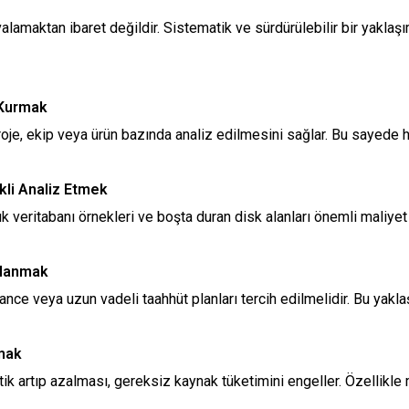
valamaktan ibaret değildir. Sistematik ve sürdürülebilir bir yaklaşı
 Kurmak
oje, ekip veya ürün bazında analiz edilmesini sağlar. Bu sayede ha
ekli Analiz Etmek
 veritabanı örnekleri ve boşta duran disk alanları önemli maliye
rlanmak
stance veya uzun vadeli taahhüt planları tercih edilmelidir. Bu yak
amak
ik artıp azalması, gereksiz kaynak tüketimini engeller. Özellikle