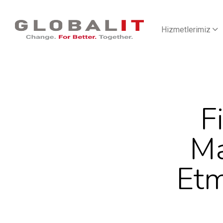
Hizmetlerimiz
F
Ma
Etm