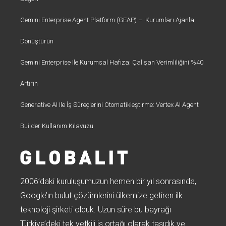
Gemini Enterprise Agent Platform (GEAP) – Kurumları Ajanla
Dönüştürün
Gemini Enterprise Ile Kurumsal Hafıza: Çalışan Verimliliğini %40
Artırın
Generative AI Ile İş Süreçlerini Otomatikleştirme: Vertex AI Agent
Builder Kullanım Kılavuzu
2006’daki kuruluşumuzun hemen bir yıl sonrasında,
Google’ın bulut çözümlerini ülkemize getiren ilk
teknoloji şirketi olduk. Uzun süre bu bayrağı
Türkiye’deki tek yetkili iş ortağı olarak taşıdık ve