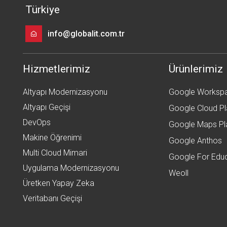
Türkiye
info@globalit.com.tr
Hizmetlerimiz
Ürünlerimiz
Altyapı Modernizasyonu
Google Workspac
Altyapı Geçişi
Google Cloud P
DevOps
Google Maps Pl
Makine Öğrenimi
Google Anthos
Multi Cloud Mimari
Google For Edu
Uygulama Modernizasyonu
Weoll
Üretken Yapay Zeka
Veritabanı Geçişi